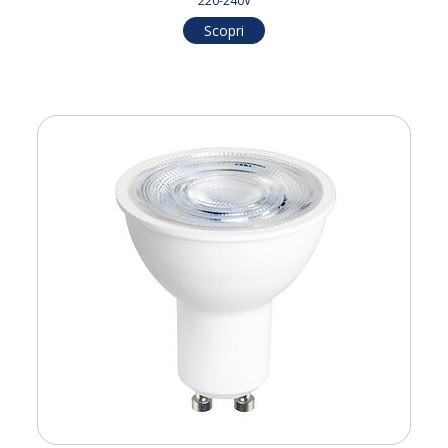
220-240V
Scopri