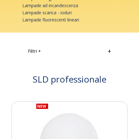
Lampade ad incandescenza
Lampade scarica - ioduri
Lampade fluorescenti lineari
Filtri +
Lumen
SLD professionale
Base
NEW