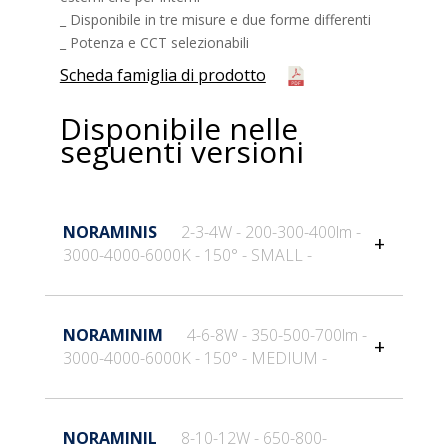
_ Disponibile in tre misure e due forme differenti
_ Potenza e CCT selezionabili
Scheda famiglia di prodotto
Disponibile nelle
seguenti versioni
NORAMINIS
2-3-4W - 200-300-400lm -
3000-4000-6000K - 150° - SMALL -
Informazioni generali
NORAMINIM
4-6-8W - 350-500-700lm -
3000-4000-6000K - 150° - MEDIUM -
Codice
NORAMINIS
EAN
8031453034610
Informazioni generali
NORAMINIL
8-10-12W - 650-800-