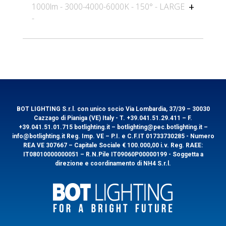
1000lm - 3000-4000-6000K - 150° - LARGE
Codice
NORAMINIM
-
EAN
8031453034627
Caratteristiche tecniche
Imballo
Informazioni generali
Potenza Watt
2-3-4
Imballo
1/20
Lumen
200-300-400
Codice
NORAMINIL
Caratteristiche tecniche
Imballo
Kelvin
3000-4000-6000
EAN
8031453034634
Classe Energetica
BOT LIGHTING S.r.l. con unico socio Via Lombardia, 37/39 – 30030
Fascio
Potenza Watt
4-6-8
150
Imballo
1/10
Cazzago di Pianiga (VE) Italy - T. +39.041.51.29.411 – F.
Volt
Lumen
350-500-700
220
+39.041.51.01.715 botlighting.it – botlighting@pec.botlighting.it –
info@botlighting.it Reg. Imp. VE – P.I. e C.F.IT 01733730285 - Numero
Kelvin
3000-4000-6000
Caratteristiche tecniche
Imballo
REA VE 307667 – Capitale Sociale € 100.000,00 i.v. Reg. RAEE:
Classe Energetica
Download
IT08010000000051 – R.N.Pile IT09060P00000199 - Soggetta a
direzione e coordinamento di NH4 S.r.l.
Fascio
150
Potenza Watt
8-10-12
Imballo
1/10
Volt
220
Lumen
650-800-1000
Kelvin
3000-4000-6000
Download
Scheda
Istruzioni
Classe Energetica
Immagine
Immagine
Tecnica