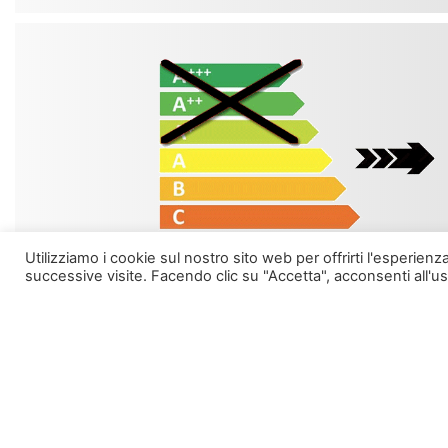
Utilizziamo i cookie sul nostro sito web per offrirti l'esperi
successive visite. Facendo clic su "Accetta", acconsenti all'us
BOT LIGHTING S.r.l. con unico socio Via Lombardia, 37/39 – 30030
Cazzago di Pianiga (VE) Italy - T. +39.041.51.29.411 – F. +39.041.51.01.715
www.botlighting.it – botlighting@pec.botlighting.it – info@botlighting.it Reg.